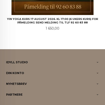
YIN YOGA KURS 17 AUGUST 2026. KL 17:00 (6 UKERS KURS) FOR
PÅMELDING SEND MELDING TIL TLF 92 60 83 88
Pris
1 650,00
IDYLL STUDIO
DIN KONTO
NYHETSBREV
PARTNERE