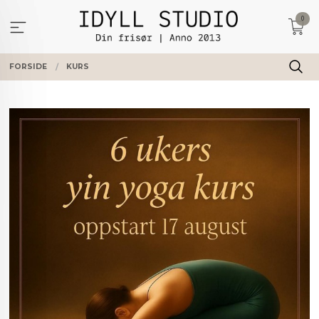
Gå
0
til
innholdet
FORSIDE
KURS