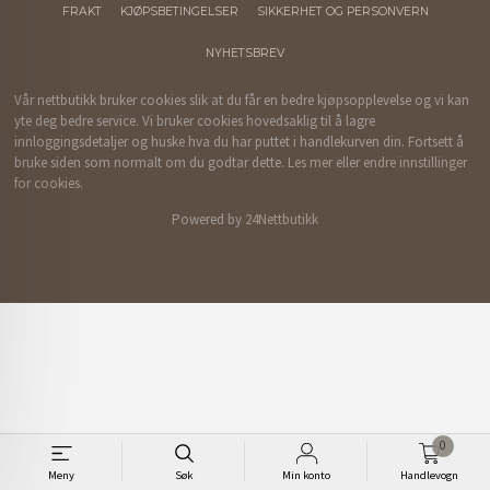
FRAKT
KJØPSBETINGELSER
SIKKERHET OG PERSONVERN
NYHETSBREV
Vår nettbutikk bruker cookies slik at du får en bedre kjøpsopplevelse og vi kan
yte deg bedre service. Vi bruker cookies hovedsaklig til å lagre
innloggingsdetaljer og huske hva du har puttet i handlekurven din. Fortsett å
bruke siden som normalt om du godtar dette.
Les mer
eller
endre innstillinger
for cookies.
Powered by
24Nettbutikk
0
Meny
Søk
Min konto
Handlevogn