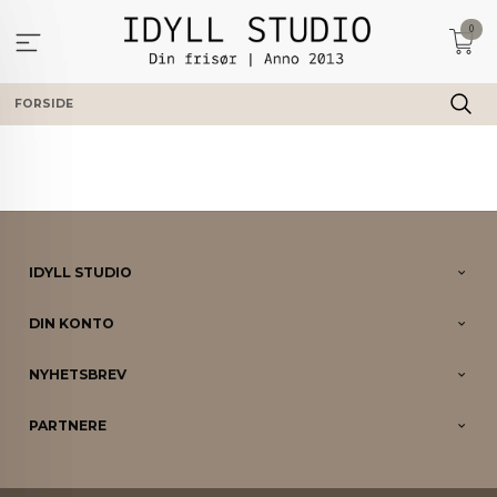
Gå
0
til
innholdet
FORSIDE
IDYLL STUDIO
DIN KONTO
NYHETSBREV
PARTNERE